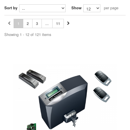
Sort by
Show
per page
1
2
3
...
11
Showing 1 - 12 of 121 items