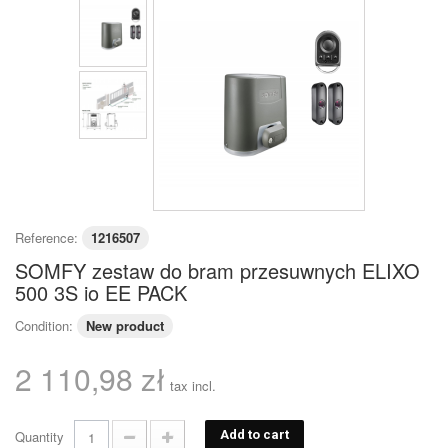
Reference:
1216507
SOMFY zestaw do bram przesuwnych ELIXO
500 3S io EE PACK
Condition:
New product
2 110,98 zł
tax incl.
Quantity
Add to cart