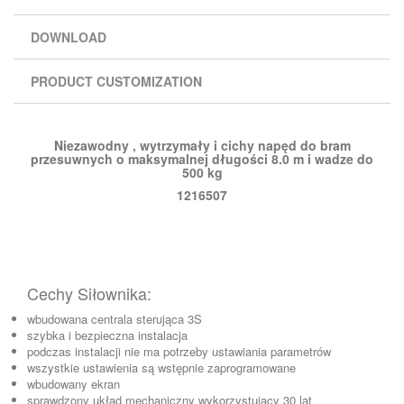
DOWNLOAD
PRODUCT CUSTOMIZATION
Niezawodny , wytrzymały i cichy napęd do bram
przesuwnych o maksymalnej długości 8.0 m i wadze do
500 kg
1216507
Cechy Siłownika:
wbudowana centrala sterująca 3S
szybka i bezpieczna instalacja
podczas instalacji nie ma potrzeby ustawiania parametrów
wszystkie ustawienia są wstępnie zaprogramowane
wbudowany ekran
sprawdzony układ mechaniczny wykorzystujący 30 lat