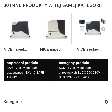
30 INNE PRODUKTY W TEJ SAMEJ KATEGORII
NICE napęd...
NICE napęd...
NICE zestaw...
poprzedni produkt
następny produkt
CAME zestaw do bram
SOMFY zestaw do bram
przesuwnych BXV 10 SAFE
przesuwnych ELIXO 500 230V
ATOMO
RTS COMFORT PACK
Kategorie