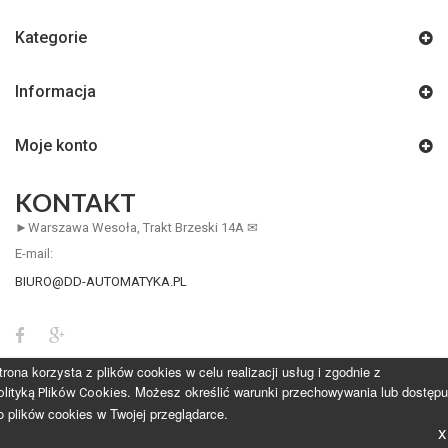
Kategorie
Informacja
Moje konto
KONTAKT
►Warszawa Wesoła, Trakt Brzeski 14A ✉
E-mail:
BIURO@DD-AUTOMATYKA.PL
trona korzysta z plików cookies w celu realizacji usług i zgodnie z
. Możesz określić warunki przechowywania lub dostępu
olityką Plików Cookies
o plików cookies w Twojej przeglądarce.
x