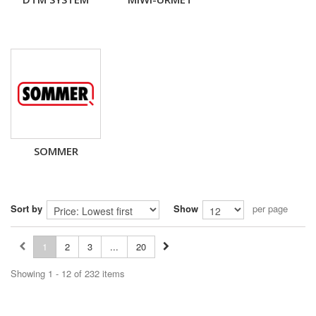
SOMMER
Sort by
Show
per page
1
2
3
...
20
Showing 1 - 12 of 232 items