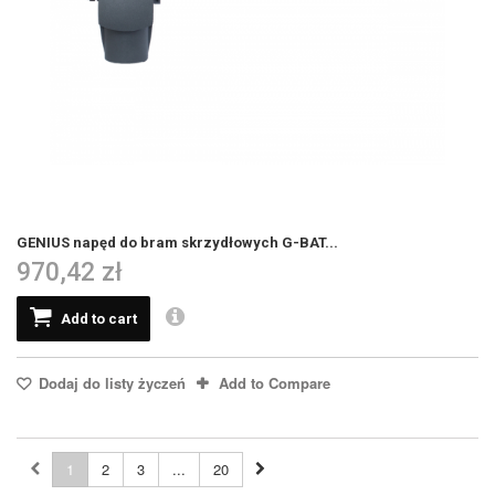
GENIUS napęd do bram skrzydłowych G-BAT...
970,42 zł
Add to cart
Dodaj do listy życzeń
Add to Compare
1
2
3
...
20