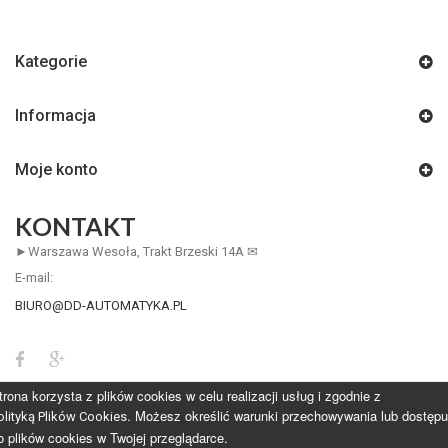
Kategorie
Informacja
Moje konto
KONTAKT
►Warszawa Wesoła, Trakt Brzeski 14A ✉
E-mail:
BIURO@DD-AUTOMATYKA.PL
trona korzysta z plików cookies w celu realizacji usług i zgodnie z
. Możesz określić warunki przechowywania lub dostępu
olityką Plików Cookies
o plików cookies w Twojej przeglądarce.