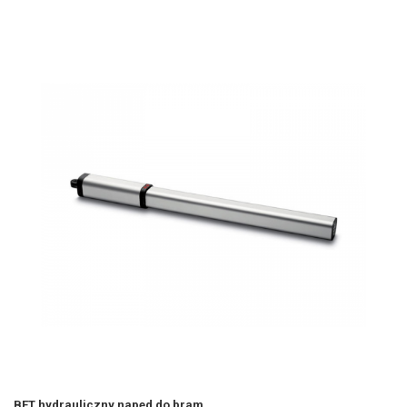
BFT hydrauliczny napęd do bram...