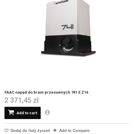
FAAC napęd do bram przesuwnych 741 E Z16
2 371,45 zł
Add to cart
Dodaj do listy życzeń
Add to Compare