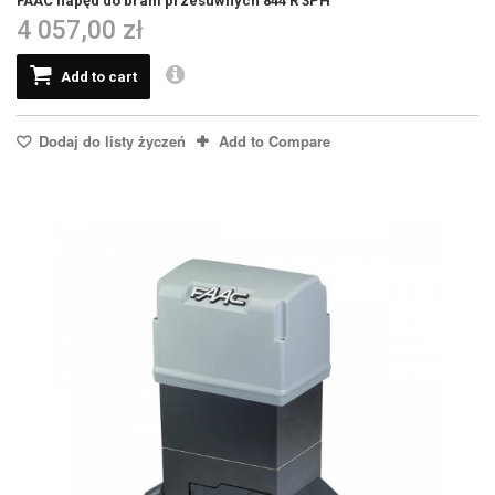
FAAC napęd do bram przesuwnych 844 R 3PH
4 057,00 zł
Add to cart
Dodaj do listy życzeń
Add to Compare