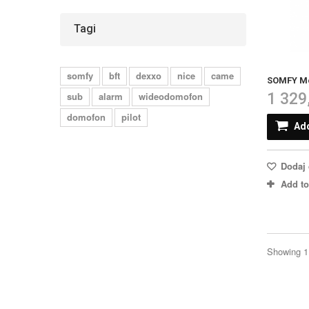
Tagi
somfy
bft
dexxo
nice
came
SOMFY Mod
1 329
sub
alarm
wideodomofon
domofon
pilot
Add
Dodaj 
Add t
Showing 1 