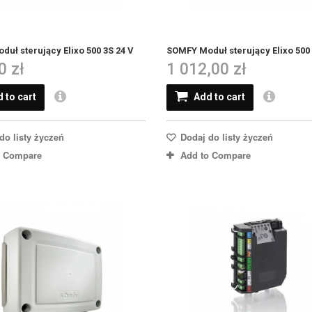
uł sterujący Elixo 500 3S 24 V
SOMFY Moduł sterujący Elixo 500 
0 zł
1 012,00 zł
 to cart
Add to cart
do listy życzeń
Dodaj do listy życzeń
o Compare
Add to Compare