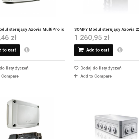
uł sterujący Axovia MultiPro io
SOMFY Moduł sterujący Axovia 2
,46 zł
1 260,95 zł
 to cart
Add to cart
do listy życzeń
Dodaj do listy życzeń
o Compare
Add to Compare