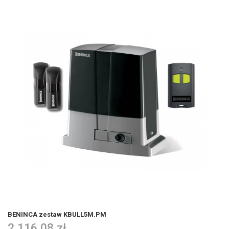
BENINCA zestaw KBULL5M.PM
2 116,08 zł