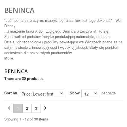
BENINCA
"Jeśli potrafisz o czymś marzyć, potrafisz również tego dokonać" -
Walt
Disney
…i marzenie braci Aldo i Lugigiego Beninca urzeczywistniło się.
Zbudowali od podstaw fabrykę produkującą automatykę do bram.
Dzisiaj ich technologie i produkty powstające we Włoszech znane są na
całym świecie z innowacyjności i wysokiej jakości. Stały się punktem
odniesienia dla pozostałych producentów.
More
BENINCA
There are 30 products.
Sort by
Show
per page
1
2
3
Showing 1 - 12 of 30 items