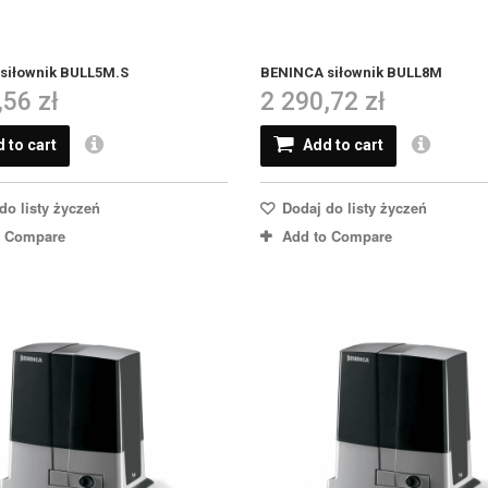
siłownik BULL5M.S
BENINCA siłownik BULL8M
,56 zł
2 290,72 zł
 to cart
Add to cart
do listy życzeń
Dodaj do listy życzeń
o Compare
Add to Compare