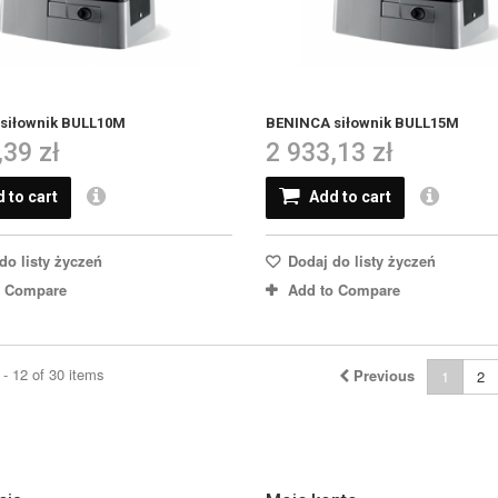
siłownik BULL10M
BENINCA siłownik BULL15M
,39 zł
2 933,13 zł
 to cart
Add to cart
do listy życzeń
Dodaj do listy życzeń
o Compare
Add to Compare
- 12 of 30 items
Previous
1
2