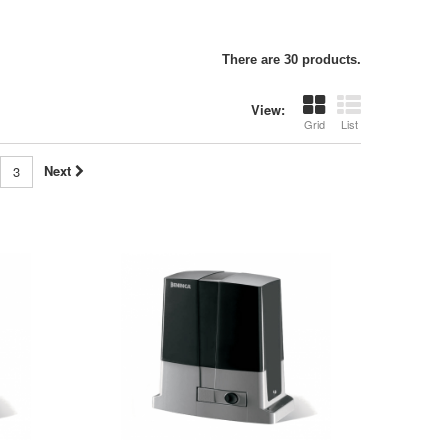
There are 30 products.
View:
Grid
List
Next
3