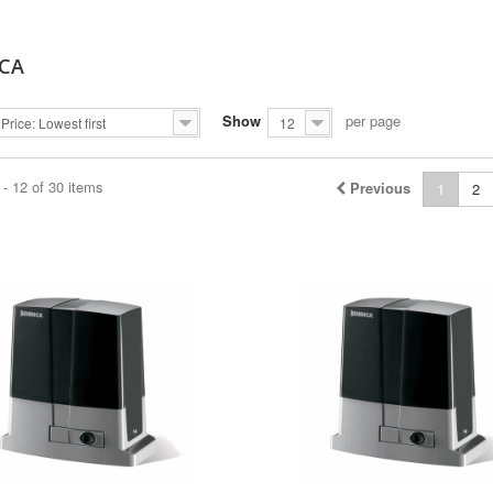
NCA
Show
per page
Price: Lowest first
12
- 12 of 30 items
Previous
1
2