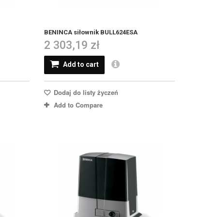
BENINCA siłownik BULL624ESA
2 303,19 zł
Add to cart
Dodaj do listy życzeń
Add to Compare