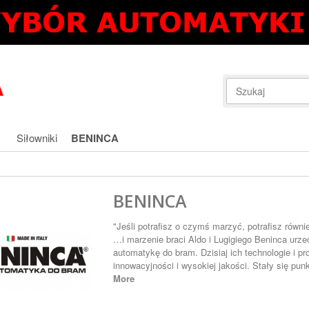
Siłowniki
BENINCA
BENINCA
"Jeśli potrafisz o czymś marzyć, potrafisz równ
…i marzenie braci Aldo i Lugigiego Beninca urze
automatykę do bram. Dzisiaj ich technologie i 
innowacyjności i wysokiej jakości. Stały się pu
More