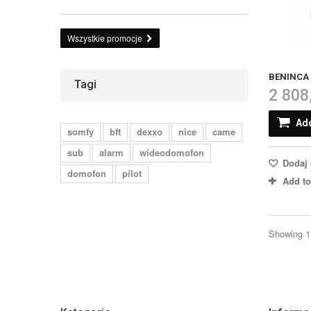
Wszystkie promocje
BENINCA 
Tagi
2 808
Add
somfy
bft
dexxo
nice
came
sub
alarm
wideodomofon
Dodaj 
domofon
pilot
Add t
Showing 1 