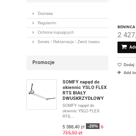
Dostawa
Regulamin
BENINCA 
Ochrona kupujących
2 427
Serwis / Reklamacje / Zwrot towaru
Add
Promocje
Dodaj 
Add t
SOMFY napęd do
okiennic YSLO FLEX
RTS BIAŁY
DWUSKRZYDŁOWY
SOMFY napęd do
okiennic YSLO FLEX
RTS...
5 388,40 zł
-20%
6
735,50 zł