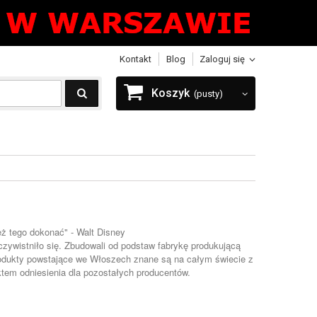
Kontakt
Blog
Zaloguj się
Koszyk
(pusty)
ież tego dokonać" -
Walt Disney
czywistniło się. Zbudowali od podstaw fabrykę produkującą
produkty powstające we Włoszech znane są na całym świecie z
nktem odniesienia dla pozostałych producentów.