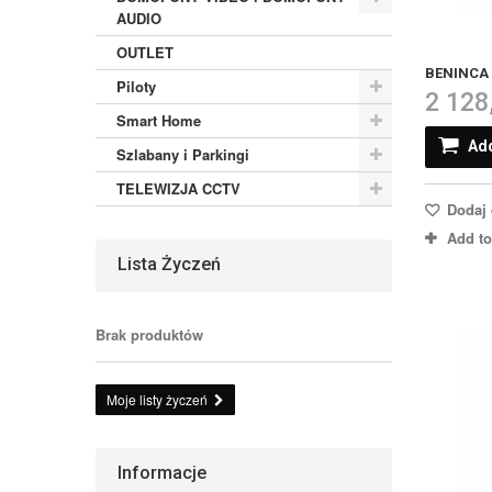
AUDIO
OUTLET
BENINCA 
Piloty
2 128
Smart Home
Add
Szlabany i Parkingi
TELEWIZJA CCTV
Dodaj 
Add t
Lista Życzeń
Brak produktów
Moje listy życzeń
Informacje