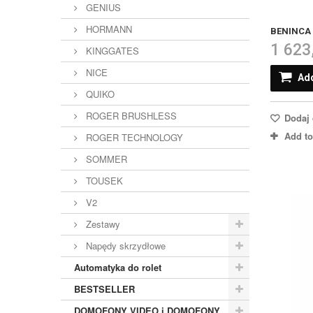
GENIUS
HORMANN
BENINCA 
1 623
KINGGATES
NICE
Add
QUIKO
ROGER BRUSHLESS
Dodaj 
Add t
ROGER TECHNOLOGY
SOMMER
TOUSEK
V2
Zestawy
Napędy skrzydłowe
Automatyka do rolet
BESTSELLER
DOMOFONY VIDEO i DOMOFONY