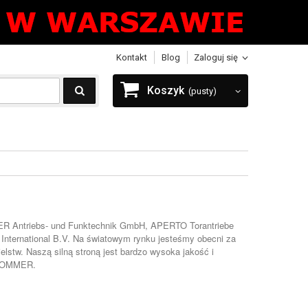
Kontakt
Blog
Zaloguj się
Koszyk
(pusty)
 Antriebs- und Funktechnik GmbH, APERTO Torantriebe
ternational B.V. Na światowym rynku jesteśmy obecni za
lstw. Naszą silną stroną jest bardzo wysoka jakość i
e SOMMER.