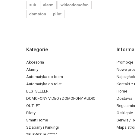
sub
alarm
wideodomofon
domofon
pilot
Kategorie
Informa
Akcesoria
Promocje
Alarmy
Nowe pro
Automatyka do bram
Najczęści
Automatyka do rolet
Kontakt z
BESTSELLER
Home
DOMOFONY VIDEO i DOMOFONY AUDIO
Dostawa
OUTLET
Regulamin
Piloty
O sklepie
Smart Home
Serwis / R
Szlabany i Parkingi
Mapa stro
TELEWIZJA CCTV