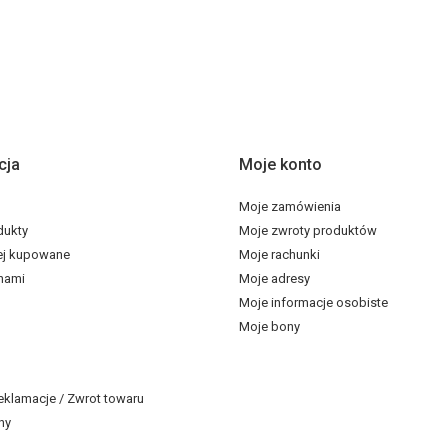
cja
Moje konto
Moje zamówienia
dukty
Moje zwroty produktów
ej kupowane
Moje rachunki
 nami
Moje adresy
Moje informacje osobiste
Moje bony
eklamacje / Zwrot towaru
ny