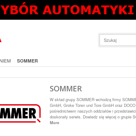
NIEM
SOMMER
SOMMER
W skład grupy SOMMER wchodzą firmy SOMMER
GmbH, Groke Türen und Tore GmbH oraz DOCO In
pośrednictwem naszych oddziałów i przedstawicie
doskonały serwis. Dowiedz się więcej o grupi
More