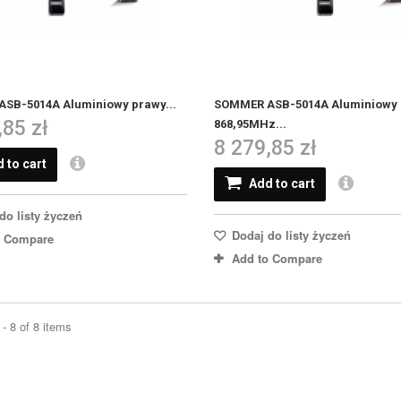
SB-5014A Aluminiowy prawy...
SOMMER ASB-5014A Aluminiowy 
,85 zł
868,95MHz...
8 279,85 zł
 to cart
Add to cart
do listy życzeń
Dodaj do listy życzeń
o Compare
Add to Compare
- 8 of 8 items