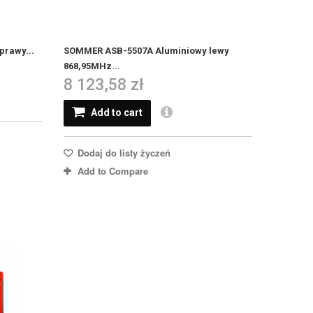
rawy...
SOMMER ASB-5507A Aluminiowy lewy
868,95MHz...
8 123,58 zł
Add to cart
Dodaj do listy życzeń
Add to Compare