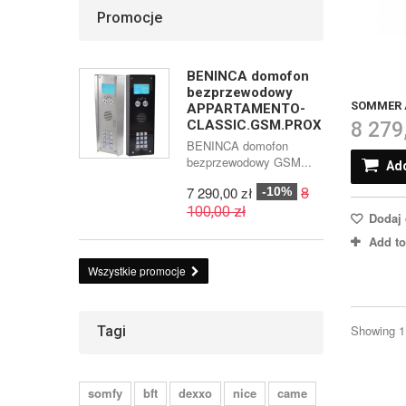
Promocje
BENINCA domofon
bezprzewodowy
SOMMER A
APPARTAMENTO-
CLASSIC.GSM.PROX
8 279
BENINCA domofon
bezprzewodowy GSM...
Add
7 290,00 zł
-10%
8
100,00 zł
Dodaj 
Add t
Wszystkie promocje
Showing 1 
Tagi
somfy
bft
dexxo
nice
came