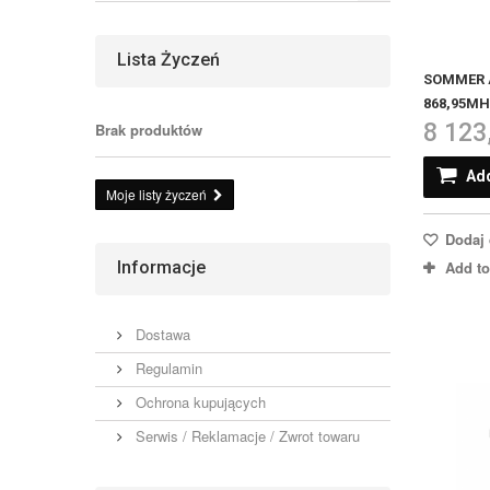
Lista Życzeń
SOMMER A
868,95MHz
8 123
Brak produktów
Add
Moje listy życzeń
Dodaj 
Add t
Informacje
Dostawa
Regulamin
Ochrona kupujących
Serwis / Reklamacje / Zwrot towaru