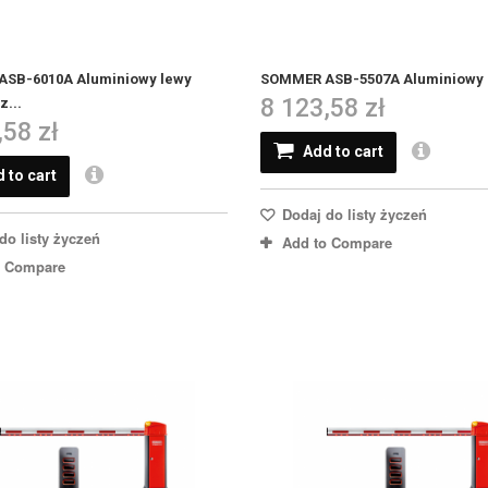
SB-6010A Aluminiowy lewy
SOMMER ASB-5507A Aluminiowy p
8 123,58 zł
...
,58 zł
Add to cart
 to cart
Dodaj do listy życzeń
do listy życzeń
Add to Compare
o Compare