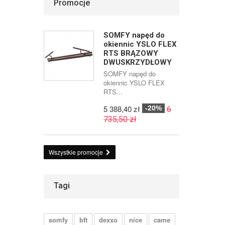
Promocje
SOMFY napęd do
okiennic YSLO FLEX
RTS BRĄZOWY
DWUSKRZYDŁOWY
SOMFY napęd do
okiennic YSLO FLEX
RTS...
5 388,40 zł
-20%
6
735,50 zł
Wszystkie promocje
Tagi
somfy
bft
dexxo
nice
came