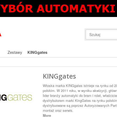
Zestawy
KINGgates
KINGgates
Włoska marka KINGgates istnieje na rynku od 2
polskim. W 2011 roku, w wyniku akwizycji, głó
lider branży automatyki do bram i rolet, właści
dystrybutorem marki KingGates na rynku polskim
dystrybuowane są poprzez Autoryzowanych Part
montaż oraz serwis.
More