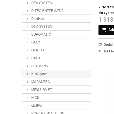
DEA SYSTEM
KINGGATE
DITEC ENTREMATIC
skrzydłow
DoorHan
1 913
DTM SYSTEM
Add
EUROMATIC
FAAC
Dodaj 
GENIUS
Add t
HATO
HORMANN
KINGgates
MARANTEC
MIWI-URMET
NICE
QUIKO
ROGER BRUSHLESS