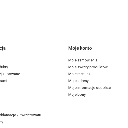
cja
Moje konto
Moje zamówienia
dukty
Moje zwroty produktów
ej kupowane
Moje rachunki
 nami
Moje adresy
Moje informacje osobiste
Moje bony
eklamacje / Zwrot towaru
ny