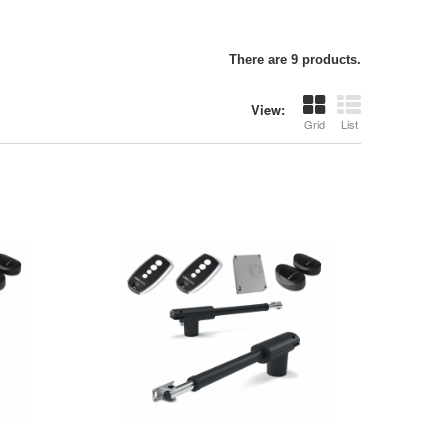
There are 9 products.
View:
Grid
List