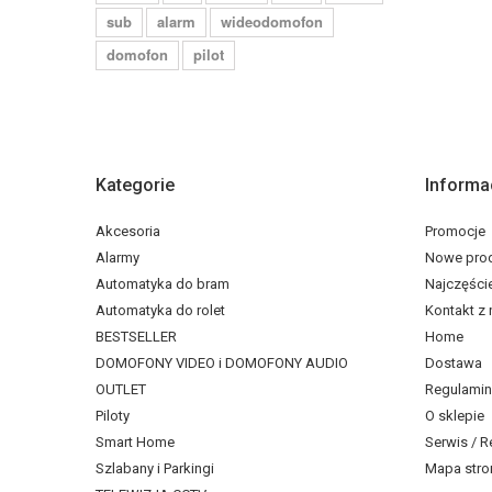
sub
alarm
wideodomofon
domofon
pilot
Kategorie
Informa
Akcesoria
Promocje
Alarmy
Nowe pro
Automatyka do bram
Najczęści
Automatyka do rolet
Kontakt z
BESTSELLER
Home
DOMOFONY VIDEO i DOMOFONY AUDIO
Dostawa
OUTLET
Regulamin
Piloty
O sklepie
Smart Home
Serwis / R
Szlabany i Parkingi
Mapa stro