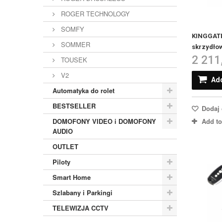
ROGER TECHNOLOGY
SOMFY
KINGGATE
SOMMER
skrzydłow
2 211
TOUSEK
V2
Add
Automatyka do rolet
BESTSELLER
Dodaj 
Add t
DOMOFONY VIDEO i DOMOFONY
AUDIO
OUTLET
Piloty
Smart Home
Szlabany i Parkingi
TELEWIZJA CCTV