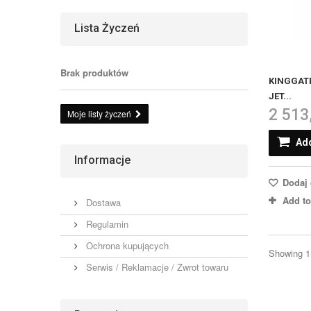
Lista Życzeń
Brak produktów
KINGGATE
JET...
2 513
Moje listy życzeń
Add
Informacje
Dodaj 
Add t
Dostawa
Regulamin
Ochrona kupujących
Showing 1 
Serwis / Reklamacje / Zwrot towaru