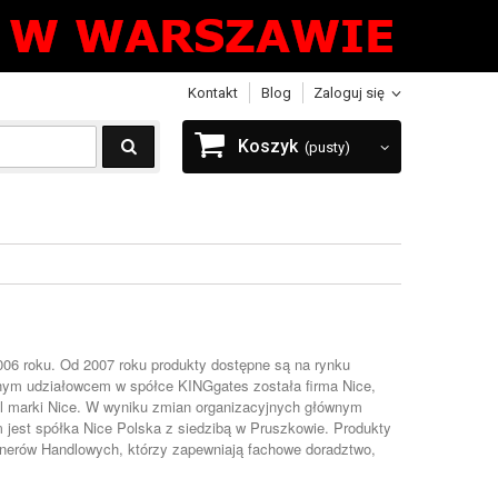
Kontakt
Blog
Zaloguj się
Koszyk
(pusty)
006 roku. Od 2007 roku produkty dostępne są na rynku
wnym udziałowcem w spółce KINGgates została firma Nice,
ciel marki Nice. W wyniku zmian organizacyjnych głównym
 jest spółka Nice Polska z siedzibą w Pruszkowie. Produkty
nerów Handlowych, którzy zapewniają fachowe doradztwo,