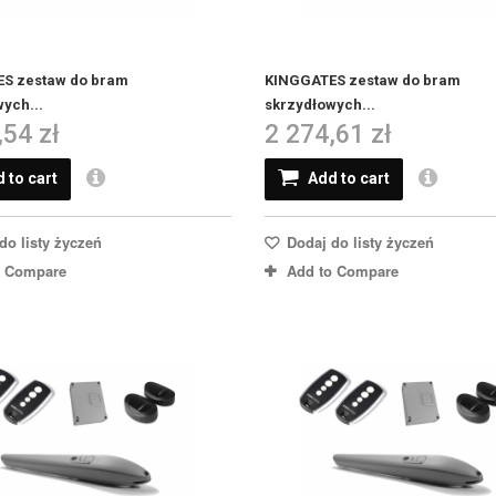
S zestaw do bram
KINGGATES zestaw do bram
ych...
skrzydłowych...
,54 zł
2 274,61 zł
 to cart
Add to cart
do listy życzeń
Dodaj do listy życzeń
o Compare
Add to Compare