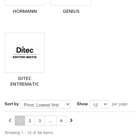
HORMANN
GENIUS
DITEC
ENTREMATIC
Sort by
Show
per page
1
2
3
...
6
Showing 1 - 12 of 64 items