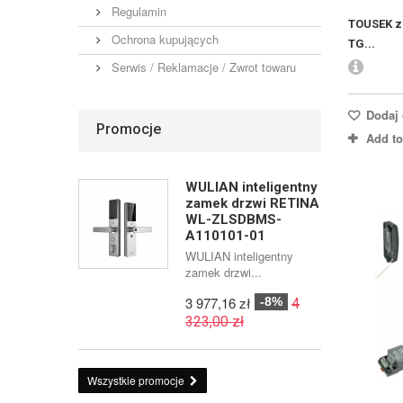
Regulamin
TOUSEK z
Ochrona kupujących
TG...
Serwis / Reklamacje / Zwrot towaru
Dodaj 
Promocje
Add t
WULIAN inteligentny
zamek drzwi RETINA
WL-ZLSDBMS-
A110101-01
WULIAN inteligentny
zamek drzwi...
3 977,16 zł
-8%
4
323,00 zł
Wszystkie promocje