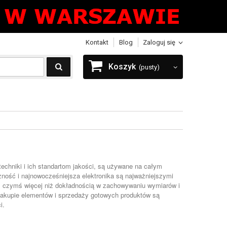
Kontakt
Blog
Zaloguj się
Koszyk
(pusty)
echniki i ich standartom jakości, są używane na całym
ność i najnowocześniejsza elektronika są najważniejszymi
s czymś więcej niż dokładnością w zachowywaniu wymiarów i
y zakupie elementów i sprzedaży gotowych produktów są
i.