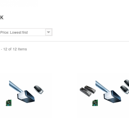
EK
Price: Lowest first
- 12 of 12 items