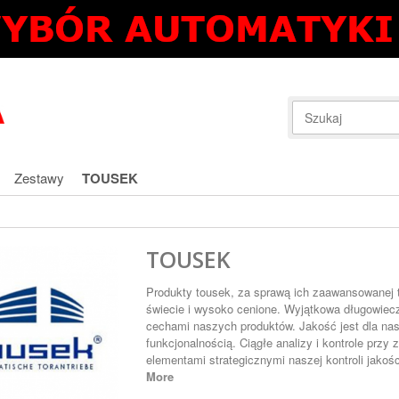
Zestawy
TOUSEK
TOUSEK
Produkty tousek, za sprawą ich zaawansowanej t
świecie i wysoko cenione. Wyjątkowa długowiecz
cechami naszych produktów. Jakość jest dla na
funkcjonalnością. Ciągłe analizy i kontrole prz
elementami strategicznymi naszej kontroli jakośc
More