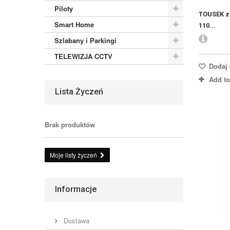
Piloty
TOUSEK z
Smart Home
110...
Szlabany i Parkingi
TELEWIZJA CCTV
Dodaj 
Add t
Lista Życzeń
Brak produktów
Moje listy życzeń
Informacje
Dostawa