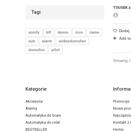
TOUSEK z
Tagi
Dodaj 
somfy
bft
dexxo
nice
came
Add t
sub
alarm
wideodomofon
domofon
pilot
Showing 1 
Kategorie
Informa
Akcesoria
Promocje
Alarmy
Nowe pro
Automatyka do bram
Najczęści
Automatyka do rolet
Kontakt z
BESTSELLER
Home