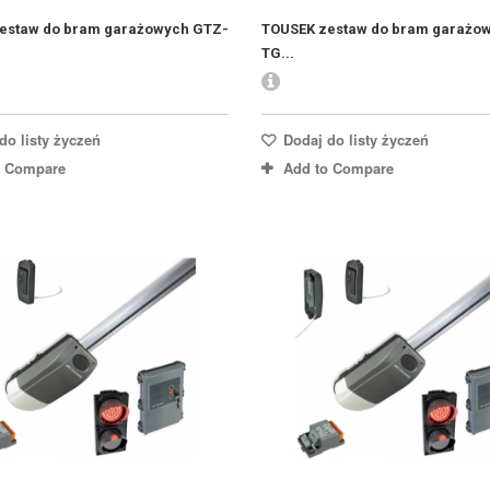
estaw do bram garażowych GTZ-
TOUSEK zestaw do bram garażo
TG...
do listy życzeń
Dodaj do listy życzeń
o Compare
Add to Compare