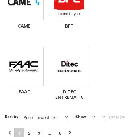
CAME
BFT
FAAC
DITEC
ENTREMATIC
Sort by
Show
per page
1
2
3
...
8