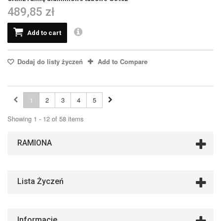
489,85 zł
Add to cart
Dodaj do listy życzeń
Add to Compare
1
2
3
4
5
Showing 1 - 12 of 58 items
RAMIONA
Lista Życzeń
Informacje