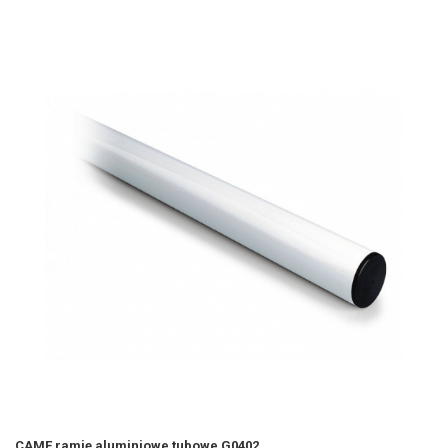
CAME ramię aluminiowe tubowe G0402