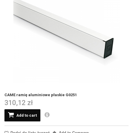
CAME ramię aluminiowe płaskie G0251
310,12 zł
Add to cart
Dodaj do listy życzeń
Add to Compare