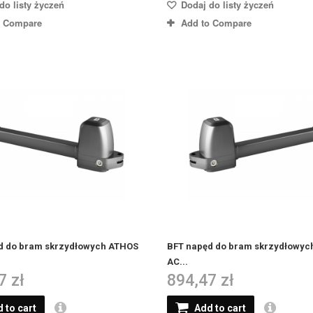
do listy życzeń
Dodaj do listy życzeń
o Compare
Add to Compare
d do bram skrzydłowych ATHOS
BFT napęd do bram skrzydłowyc
AC...
7 zł
894,47 zł
 to cart
Add to cart