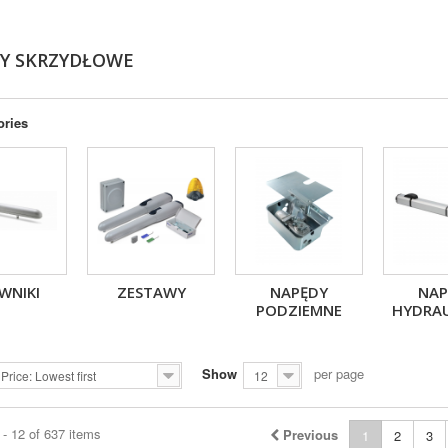
Y SKRZYDŁOWE
ories
WNIKI
ZESTAWY
NAPĘDY
NAP
PODZIEMNE
HYDRAU
Show
per page
Price: Lowest first
12
- 12 of 637 items
Previous
1
2
3