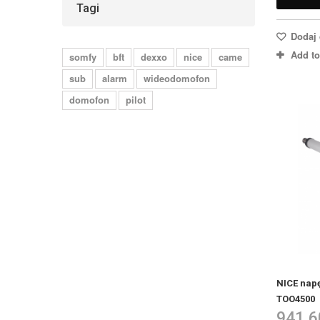
Tagi
Dodaj 
Add t
somfy
bft
dexxo
nice
came
sub
alarm
wideodomofon
domofon
pilot
NICE nap
TOO4500
941,6