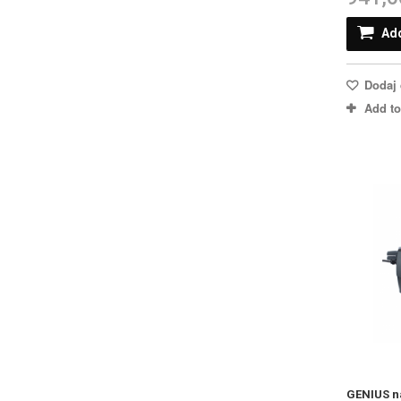
Add
Dodaj 
Add t
GENIUS n