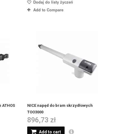
Dodaj do listy życzeń
Add to Compare
h ATHOS
NICE napęd do bram skrzydłowych
TOO3000
896,73 zł
Add to cart