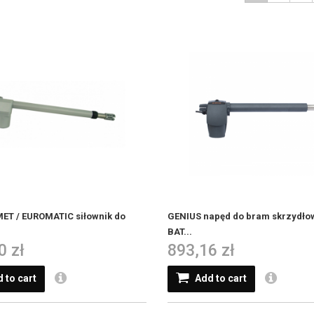
ET / EUROMATIC siłownik do
GENIUS napęd do bram skrzydło
BAT...
0 zł
893,16 zł
 to cart
Add to cart