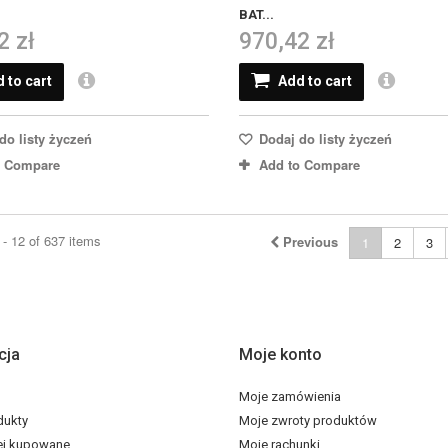
BAT...
2 zł
970,42 zł
 to cart
Add to cart
do listy życzeń
Dodaj do listy życzeń
o Compare
Add to Compare
- 12 of 637 items
Previous
1
2
3
cja
Moje konto
Moje zamówienia
dukty
Moje zwroty produktów
ej kupowane
Moje rachunki