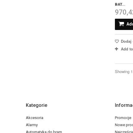
BAT...
970,4
Add
Dodaj 
Add t
Showing 1 
Kategorie
Informa
Akcesoria
Promocje
Alarmy
Nowe pro
Automatyka do bram
Najczęści