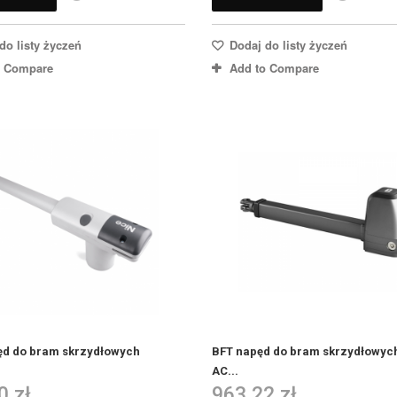
do listy życzeń
Dodaj do listy życzeń
o Compare
Add to Compare
ęd do bram skrzydłowych
BFT napęd do bram skrzydłowyc
AC...
0 zł
963,22 zł