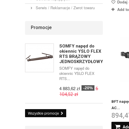
Dodaj 
Serwis / Reklamacje / Zwrot towaru
Add t
Promocje
SOMFY napęd do
okiennic YSLO FLEX
RTS BRĄZOWY
JEDNOSKRZYDŁOWY
SOMFY napęd do
okiennic YSLO FLEX
RTS...
4 883,62 zł
-20%
6
104,52 zł
BFT napę
AC...
Wszystkie promocje
894,4
Add