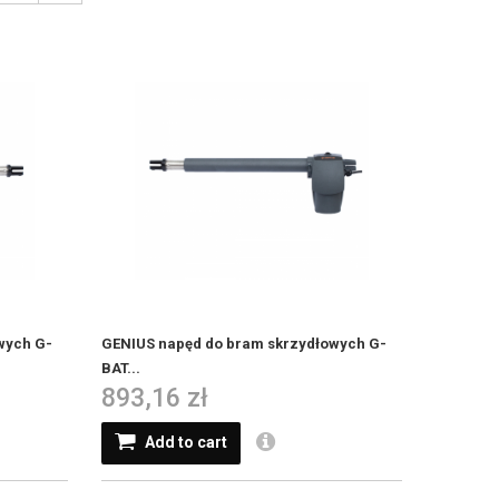
wych G-
GENIUS napęd do bram skrzydłowych G-
BAT...
893,16 zł
Add to cart