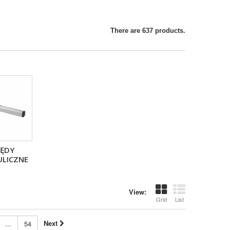
There are 637 products.
ĘDY
LICZNE
View:
Grid
List
Next
...
54