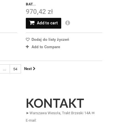
BAT...
970,42 zł
Add to cart
Dodaj do listy życzeń
Add to Compare
Next
...
54
KONTAKT
►Warszawa Wesoła, Trakt Brzeski 14A ✉
E-mail: