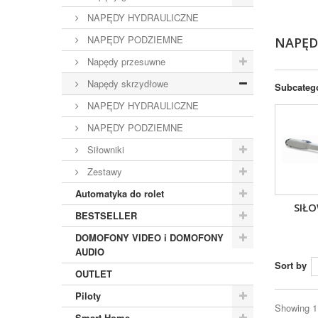
NAPĘDY HYDRAULICZNE
NAPĘDY PODZIEMNE
NAPĘD
Napędy przesuwne
Napędy skrzydłowe
Subcateg
NAPĘDY HYDRAULICZNE
NAPĘDY PODZIEMNE
Siłowniki
Zestawy
Automatyka do rolet
SIŁO
BESTSELLER
DOMOFONY VIDEO i DOMOFONY
AUDIO
Sort by
OUTLET
Piloty
Showing 1 
Smart Home