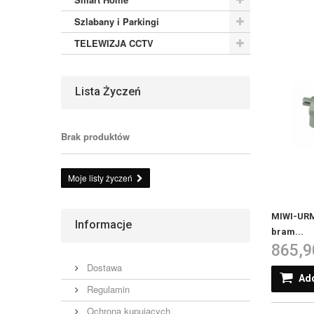
Szlabany i Parkingi
TELEWIZJA CCTV
Lista Życzeń
Brak produktów
Moje listy życzeń
MIWI-URM
Informacje
bram...
865,9
Dostawa
Add
Regulamin
Ochrona kupujących