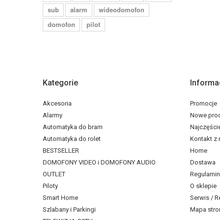
sub
alarm
wideodomofon
domofon
pilot
Kategorie
Informa
Akcesoria
Promocje
Alarmy
Nowe pro
Automatyka do bram
Najczęści
Automatyka do rolet
Kontakt z
BESTSELLER
Home
DOMOFONY VIDEO i DOMOFONY AUDIO
Dostawa
OUTLET
Regulamin
Piloty
O sklepie
Smart Home
Serwis / R
Szlabany i Parkingi
Mapa stro