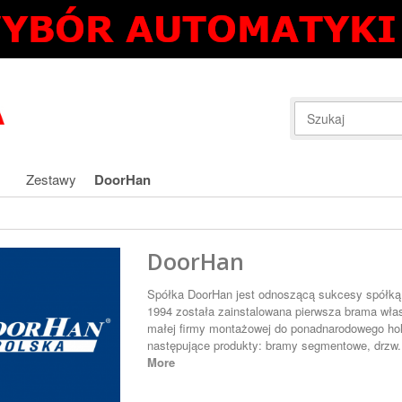
Zestawy
DoorHan
DoorHan
Spółka DoorHan jest odnoszącą sukcesy spółką r
1994 została zainstalowana pierwsza brama włas
małej firmy montażowej do ponadnarodowego ho
następujące produkty: bramy segmentowe, drzw.
More