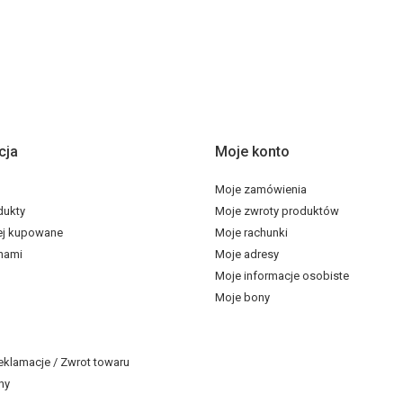
cja
Moje konto
Moje zamówienia
dukty
Moje zwroty produktów
ej kupowane
Moje rachunki
 nami
Moje adresy
Moje informacje osobiste
Moje bony
eklamacje / Zwrot towaru
ny