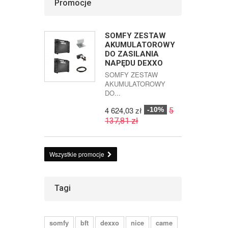
Promocje
SOMFY ZESTAW
AKUMULATOROWY
DO ZASILANIA
NAPĘDU DEXXO
SOMFY ZESTAW
AKUMULATOROWY
DO...
4 624,03 zł
-10%
5
137,81 zł
Wszystkie promocje
Tagi
somfy
bft
dexxo
nice
came