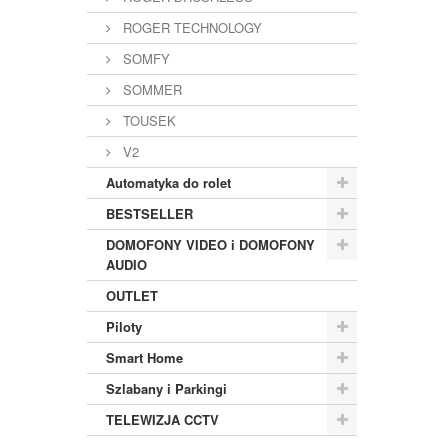
ROGER TECHNOLOGY
SOMFY
SOMMER
TOUSEK
V2
Automatyka do rolet
BESTSELLER
DOMOFONY VIDEO i DOMOFONY
AUDIO
OUTLET
Piloty
Smart Home
Szlabany i Parkingi
TELEWIZJA CCTV