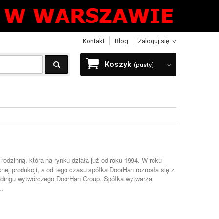
Kontakt
Blog
Zaloguj się
Koszyk
(pusty)
odzinną, która na rynku działa już od roku 1994. W roku
nej produkcji, a od tego czasu spółka DoorHan rozrosła się z
ldingu wytwórczego DoorHan Group. Spółka wytwarza
..