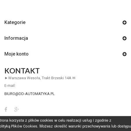
Kategorie
Informacja
Moje konto
KONTAKT
►Warszawa Wesoła, Trakt Brzeski 14A ✉
E-mail:
BIURO@DD-AUTOMATYKA.PL
trona korzysta z plików cookies w celu realizacji usług i zgodnie z
. Możesz określić warunki przechowywania lub dostępu
olityką Plików Cookies