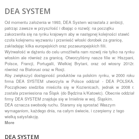
DEA SYSTEM
Od momentu założenia w 1993, DEA System wzrastała z ambicji,
patrząc zawsze w przyszłość i dbając o rozwój: na początku
zakorzeniła się na rynku krajowym aby w następnej kolejności stawić
czoła kolejnemu wyzwaniu i przenieść włoski dorobek za granicę,
zakładając kilka europejskich oraz pozaeuropejskich filii.
Wytrwałość w dążeniu do celu umożliwiła nam rozwój nie tylko na rynku
włoskim ale również za granicą. Otworzyliśmy nasze filie w: Hiszpani,
Polsce, Francji, Portugalii, Wielkiej Brytani, oraz od wiosny 2012r.
również na Białorusi oraz w Rosji.
Aby zwiększyć dostępność produktów na polskim rynku, w 2000 roku
firma DEA SYSTEM utworzyła w Polsce oddział - DEA POLSKA.
Początkowo siedziba mieściła się w Kozienicach, jednak w 2008 r.
została przeniesiona na Śląsk (do Będzina k/Katowic). Obecnie oddział
firmy DEA SYSTEM znajduje się w Imielinie w woj. Śląskim.
DEA oznacza swobodę ruchu. Staramy się sprostać Waszym
wymaganiom, każdego dnia, na całym świecie, i czerpiemy z tego
wielką satysfakcję.
More
DEA SYSTEM