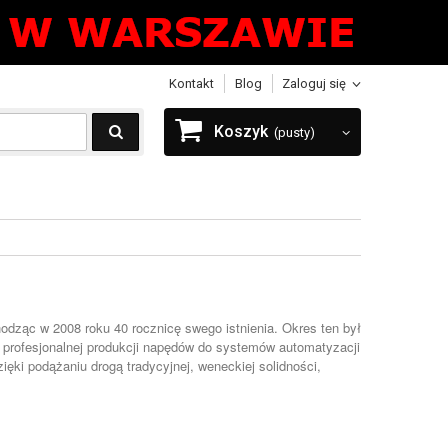
Kontakt
Blog
Zaloguj się
Koszyk
(pusty)
odząc w 2008 roku 40 rocznicę swego istnienia. Okres ten był
 i profesjonalnej produkcji napędów do systemów automatyzacji
ięki podążaniu drogą tradycyjnej, weneckiej solidności,