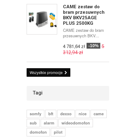
CAME zestaw do
bram przesuwnych
BKV BKV25AGE
PLUS 2500KG
CAME zestaw do bram
przesuwnych BKV...
4 781,64 zł
-10%
5
312,94 zł
Wszystkie promocje
Tagi
somfy
bft
dexxo
nice
came
sub
alarm
wideodomofon
domofon
pilot