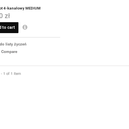
lot 4-kanałowy MEDIUM
0 zł
 to cart
do listy życzeń
o Compare
- 1 of 1 item