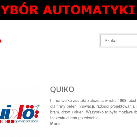
QUIKO
Firma Quiko została założona w roku 1968, obch
dla firmy pełen innowacji, radości projektowania
bram, drzwi i okien. Wszystko to było możliwe dz
łączeniu ducha przedsiębio...
More