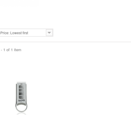
O
Price: Lowest first
- 1 of 1 item