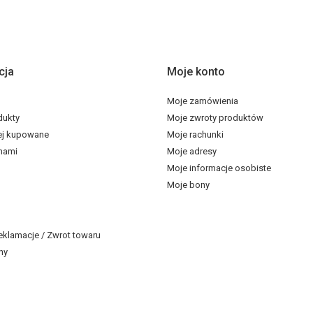
cja
Moje konto
Moje zamówienia
dukty
Moje zwroty produktów
ej kupowane
Moje rachunki
 nami
Moje adresy
Moje informacje osobiste
Moje bony
eklamacje / Zwrot towaru
ny