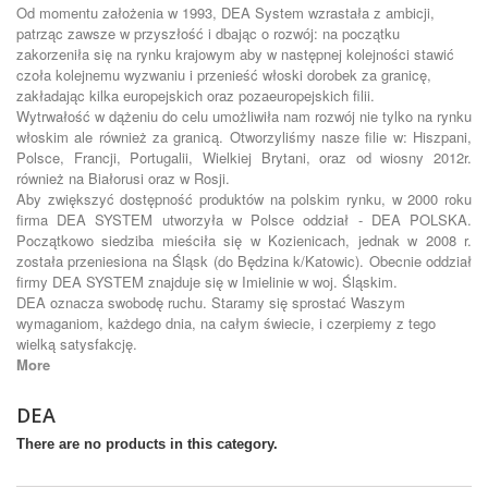
Od momentu założenia w 1993, DEA System wzrastała z ambicji,
patrząc zawsze w przyszłość i dbając o rozwój: na początku
zakorzeniła się na rynku krajowym aby w następnej kolejności stawić
czoła kolejnemu wyzwaniu i przenieść włoski dorobek za granicę,
zakładając kilka europejskich oraz pozaeuropejskich filii.
Wytrwałość w dążeniu do celu umożliwiła nam rozwój nie tylko na rynku
włoskim ale również za granicą. Otworzyliśmy nasze filie w: Hiszpani,
Polsce, Francji, Portugalii, Wielkiej Brytani, oraz od wiosny 2012r.
również na Białorusi oraz w Rosji.
Aby zwiększyć dostępność produktów na polskim rynku, w 2000 roku
firma DEA SYSTEM utworzyła w Polsce oddział - DEA POLSKA.
Początkowo siedziba mieściła się w Kozienicach, jednak w 2008 r.
została przeniesiona na Śląsk (do Będzina k/Katowic). Obecnie oddział
firmy DEA SYSTEM znajduje się w Imielinie w woj. Śląskim.
DEA oznacza swobodę ruchu. Staramy się sprostać Waszym
wymaganiom, każdego dnia, na całym świecie, i czerpiemy z tego
wielką satysfakcję.
More
DEA
There are no products in this category.