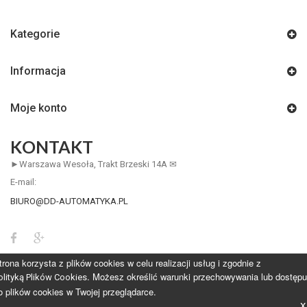
Kategorie
Informacja
Moje konto
KONTAKT
►Warszawa Wesoła, Trakt Brzeski 14A ✉
E-mail:
BIURO@DD-AUTOMATYKA.PL
trona korzysta z plików cookies w celu realizacji usług i zgodnie z
. Możesz określić warunki przechowywania lub dostępu
olityką Plików Cookies
o plików cookies w Twojej przeglądarce.
x