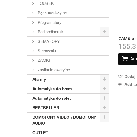
TOUSEK
Pętle indukcyjne
Programatory
Radioodbiorniki
CAME lam
SEMAFORY
155,3
Sterowniki
Add
ZAMKI
zasilanie awaryjne
Dodaj 
Alarmy
Add t
Automatyka do bram
Automatyka do rolet
BESTSELLER
DOMOFONY VIDEO i DOMOFONY
AUDIO
OUTLET