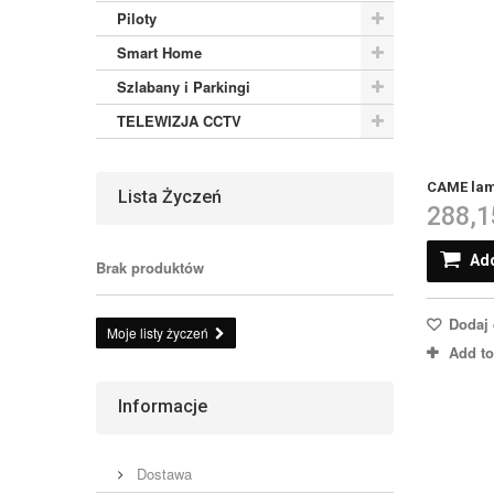
Piloty
Smart Home
Szlabany i Parkingi
TELEWIZJA CCTV
CAME lam
Lista Życzeń
288,1
Add
Brak produktów
Dodaj 
Moje listy życzeń
Add t
Informacje
Dostawa