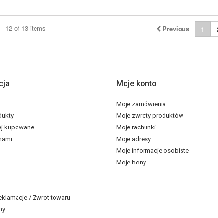
- 12 of 13 items
Previous
1
cja
Moje konto
Moje zamówienia
dukty
Moje zwroty produktów
ej kupowane
Moje rachunki
 nami
Moje adresy
Moje informacje osobiste
Moje bony
eklamacje / Zwrot towaru
ny