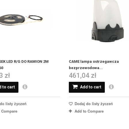
EK LED R/G DO RAMION 2M
CAME lampa ostrzegawcza
60
bezprzewodowa...
3 zł
461,04 zł
 to cart
Add to cart
do listy życzeń
Dodaj do listy życzeń
o Compare
Add to Compare