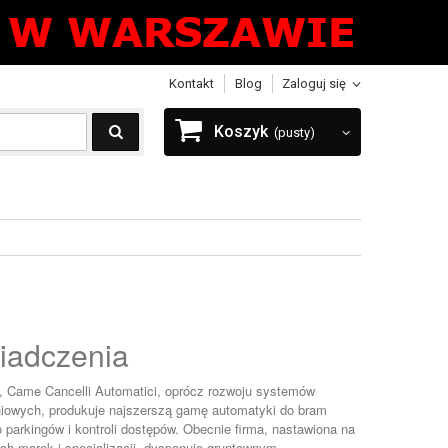
Kontakt
Blog
Zaloguj się
Koszyk
(pusty)
wiadczenia
y, Came Cancelli Automatici, oprócz rozwoju systemów
owych, produkuje najszerszą gamę automatyki do bram
parkingów i kontroli dostępów. Obecnie firma, nastawiona na
ch marek i specjalizacji, dysponuje gruntownym