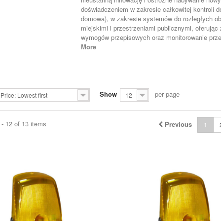
doświadczeniem w zakresie całkowitej kontroli
domowa), w zakresie systemów do rozległych ob
miejskimi i przestrzeniami publicznymi, oferują
wymogów przepisowych oraz monitorowanie prze
More
Show
per page
Price: Lowest first
12
- 12 of 13 items
Previous
1