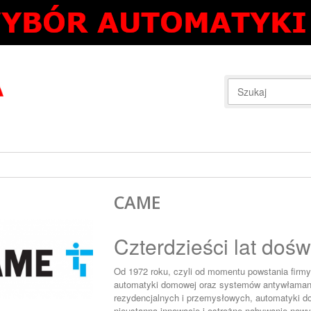
CAME
Czterdzieści lat doś
Od 1972 roku, czyli od momentu powstania firm
automatyki domowej oraz systemów antywłamani
rezydencjalnych i przemysłowych, automatyki do 
nieustanną innowację i ostrożne nabywanie nowy