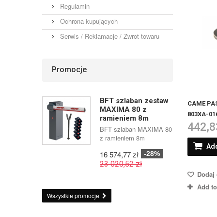
Regulamin
Ochrona kupujących
Serwis / Reklamacje / Zwrot towaru
Promocje
BFT szlaban zestaw
CAME PAS
MAXIMA 80 z
803XA-01
ramieniem 8m
442,8
BFT szlaban MAXIMA 80
z ramieniem 8m
Add
16 574,77 zł
-28%
23 020,52 zł
Dodaj 
Add t
Wszystkie promocje