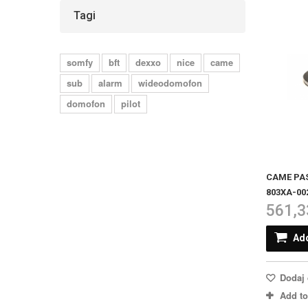
Tagi
somfy
bft
dexxo
nice
came
sub
alarm
wideodomofon
domofon
pilot
CAME PAS
803XA-00
561,3
Add
Dodaj 
Add t