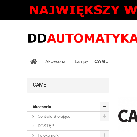
Akcesoria
Lampy
CAME
CAME
Akcesoria
Centrale Sterujące
DOSTĘP
Fotokomórki