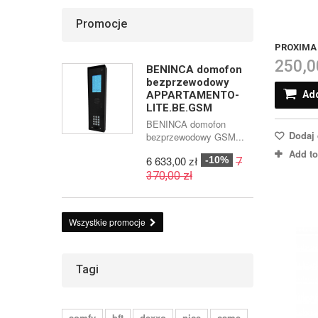
Promocje
PROXIMA 
250,0
BENINCA domofon
bezprzewodowy
Add
APPARTAMENTO-
LITE.BE.GSM
BENINCA domofon
Dodaj 
bezprzewodowy GSM...
Add t
6 633,00 zł
-10%
7
370,00 zł
Wszystkie promocje
Tagi
somfy
bft
dexxo
nice
came