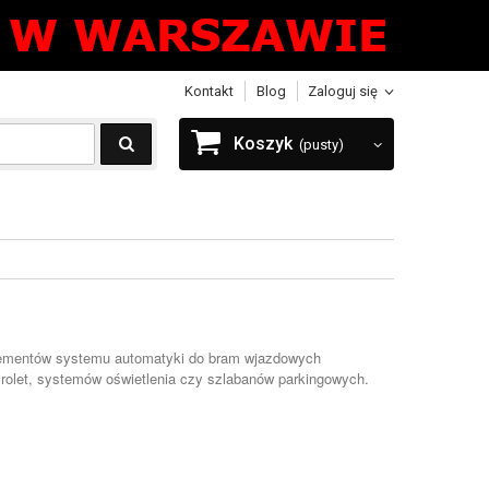
Kontakt
Blog
Zaloguj się
Koszyk
(pusty)
 elementów systemu automatyki do bram wjazdowych
rolet, systemów oświetlenia czy szlabanów parkingowych.