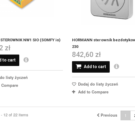
STEROWNIK NW1 SIO (SOMFY io)
HORMANN sterownik bezdotykow
2 zł
230
842,60 zł
 to cart
Add to cart
do listy życzeń
Dodaj do listy życzeń
o Compare
Add to Compare
- 12 of 22 items
Previous
1