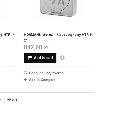
y HTR 1-
HORMANN sterownik bezdotykowy HTR 1-
24
842,60 zł
Add to cart
Dodaj do listy życzeń
Add to Compare
Next
2