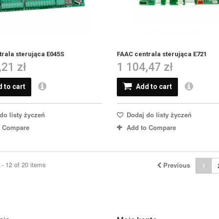
rala sterująca E045S
FAAC centrala sterująca E721
,21 zł
1 104,47 zł
 to cart
Add to cart
do listy życzeń
Dodaj do listy życzeń
o Compare
Add to Compare
- 12 of 20 items
Previous
1