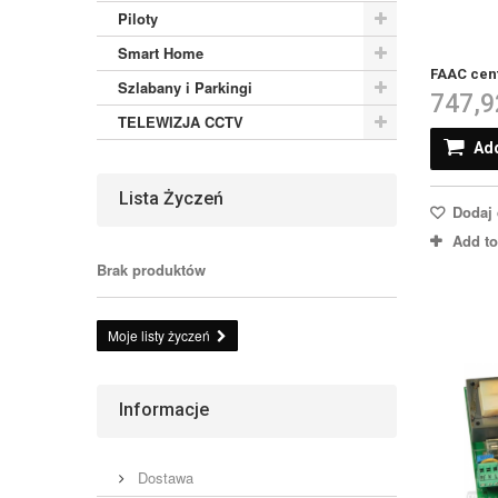
Piloty
Smart Home
FAAC cent
Szlabany i Parkingi
747,9
TELEWIZJA CCTV
Add
Lista Życzeń
Dodaj 
Add t
Brak produktów
Moje listy życzeń
Informacje
Dostawa