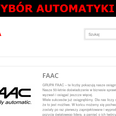
FAAC
GRUPA FAAC – te liczby pokazują nasze osiągn
Nasze 50-letnie doświadczenie w biznesie spra
wyzwań i osiągać jeszcze więcej.
Wiele sukcesów już osiągnęliśmy. Dla nas liczy 
że to jest możliwe. W końcu możemy się pochwa
zostały po raz pierwszy zaprojektowane i wyprod
pozycję światowego lidera, a pamięć o ich twórc