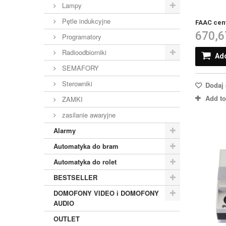
Lampy
Pętle indukcyjne
FAAC cent
670,6
Programatory
Radioodbiorniki
Add
SEMAFORY
Sterowniki
Dodaj 
Add t
ZAMKI
zasilanie awaryjne
Alarmy
Automatyka do bram
Automatyka do rolet
BESTSELLER
DOMOFONY VIDEO i DOMOFONY
AUDIO
OUTLET