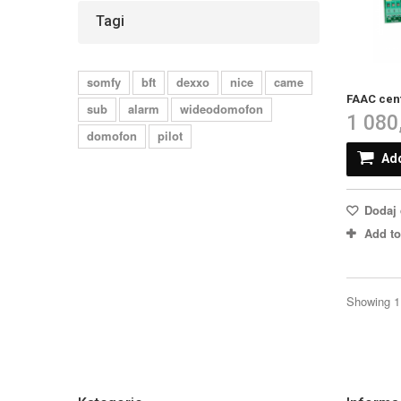
Tagi
somfy
bft
dexxo
nice
came
FAAC cent
sub
alarm
wideodomofon
1 080
domofon
pilot
Add
Dodaj 
Add t
Showing 1 