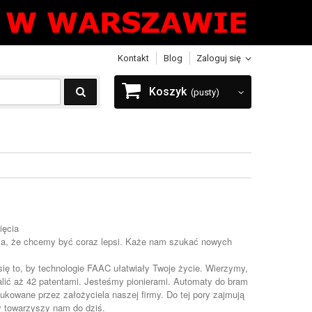
Kontakt
Blog
Zaloguj się
Koszyk
(pusty)
ięcia
wia, że chcemy być coraz lepsi. Każe nam szukać nowych
się to, by technologie FAAC ułatwiały Twoje życie. Wierzymy,
lić aż 42 patentami. Jesteśmy pionierami. Automaty do bram
ukowane przez założyciela naszej firmy. Do tej pory zajmują
y towarzyszy nam do dziś.