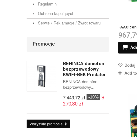
Regulamin
Ochrona kupujących
Serwis / Reklamacje / Zwrot towaru
FAAC cent
967,7
Promocje
Add
BENINCA domofon
Dodaj 
bezprzewodowy
Add t
KWIFI-BEK Predator
BENINCA domofon
bezprzewodowy...
7 443,72 zł
-10%
8
270,80 zł
Wszystkie promocje