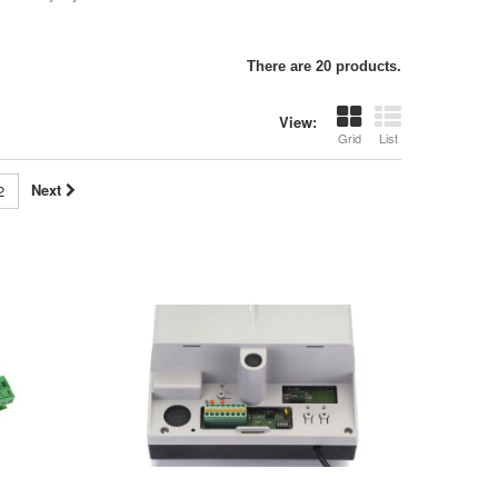
There are 20 products.
View:
Grid
List
Next
2