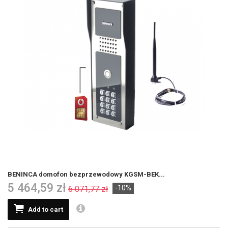
BENINCA domofon bezprzewodowy KGSM-BEK...
5 464,59 zł
-10%
6 071,77 zł
Add to cart