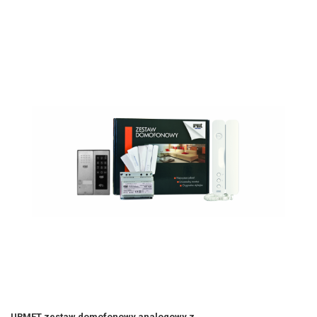
URMET zestaw domofonowy analogowy z...