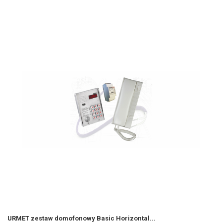
URMET zestaw domofonowy Basic Horizontal...