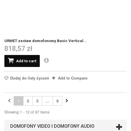
URMET zestaw domofonowy Basic Vertical...
818,57 zł
Add to cart
Dodaj do listy życzeń
Add to Compare
1
2
3
...
9
Showing 1 - 12 of 97 items
DOMOFONY VIDEO I DOMOFONY AUDIO