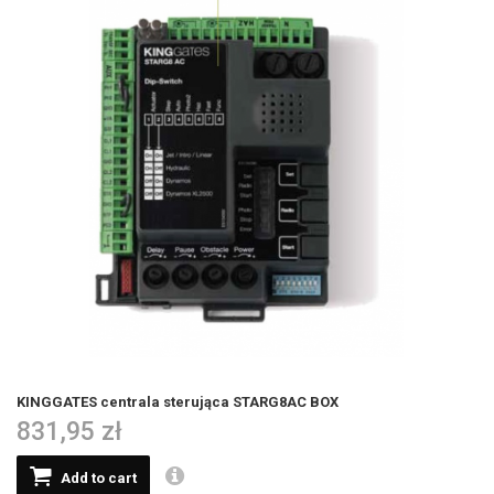
KINGGATES centrala sterująca STARG8AC BOX
831,95 zł
Add to cart