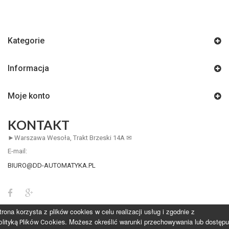
Kategorie
Informacja
Moje konto
KONTAKT
►Warszawa Wesoła, Trakt Brzeski 14A ✉
E-mail:
BIURO@DD-AUTOMATYKA.PL
trona korzysta z plików cookies w celu realizacji usług i zgodnie z
. Możesz określić warunki przechowywania lub dostępu
olityką Plików Cookies