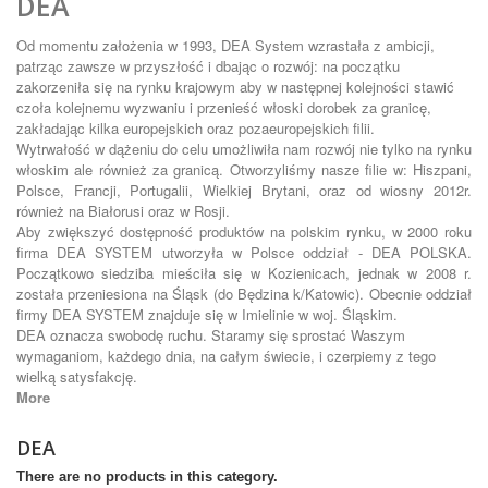
DEA
Od momentu założenia w 1993, DEA System wzrastała z ambicji,
patrząc zawsze w przyszłość i dbając o rozwój: na początku
zakorzeniła się na rynku krajowym aby w następnej kolejności stawić
czoła kolejnemu wyzwaniu i przenieść włoski dorobek za granicę,
zakładając kilka europejskich oraz pozaeuropejskich filii.
Wytrwałość w dążeniu do celu umożliwiła nam rozwój nie tylko na rynku
włoskim ale również za granicą. Otworzyliśmy nasze filie w: Hiszpani,
Polsce, Francji, Portugalii, Wielkiej Brytani, oraz od wiosny 2012r.
również na Białorusi oraz w Rosji.
Aby zwiększyć dostępność produktów na polskim rynku, w 2000 roku
firma DEA SYSTEM utworzyła w Polsce oddział - DEA POLSKA.
Początkowo siedziba mieściła się w Kozienicach, jednak w 2008 r.
została przeniesiona na Śląsk (do Będzina k/Katowic). Obecnie oddział
firmy DEA SYSTEM znajduje się w Imielinie w woj. Śląskim.
DEA oznacza swobodę ruchu. Staramy się sprostać Waszym
wymaganiom, każdego dnia, na całym świecie, i czerpiemy z tego
wielką satysfakcję.
More
DEA
There are no products in this category.