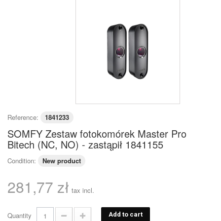
Reference:
1841233
SOMFY Zestaw fotokomórek Master Pro
Bitech (NC, NO) - zastąpił 1841155
Condition:
New product
281,77 zł
tax incl.
Quantity
Add to cart