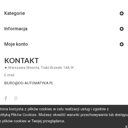
Kategorie
Informacja
Moje konto
KONTAKT
►Warszawa Wesoła, Trakt Brzeski 14A ✉
E-mail:
BIURO@DD-AUTOMATYKA.PL
trona korzysta z plików cookies w celu realizacji usług i zgodnie z
. Możesz określić warunki przechowywania lub dostępu
olityką Plików Cookies
o plików cookies w Twojej przeglądarce.
x