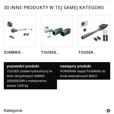
30 INNE PRODUKTY W TEJ SAMEJ KATEGORII
SOMMER...
TOUSEK...
TOUSEK...
poprzedni produkt
następny produkt
TOUSEK zestaw hydrauliczny do
HORMANN napęd PortaMatic do
bram skrzydłowych SWING
drzwi wewnętrznych BIAŁY
265AEB/29N o maksymalnej
wadze 1200 kg
Kategorie