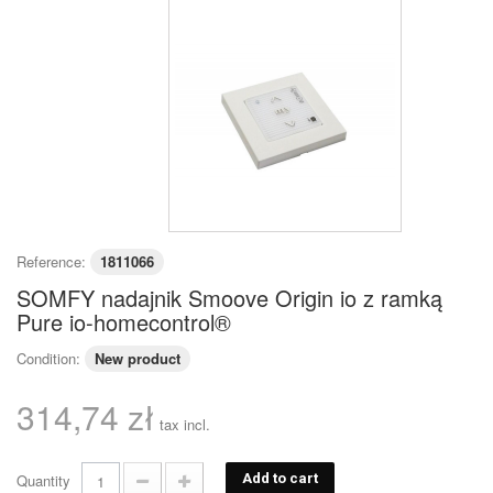
Reference:
1811066
SOMFY nadajnik Smoove Origin io z ramką
Pure io-homecontrol®
Condition:
New product
314,74 zł
tax incl.
Quantity
Add to cart