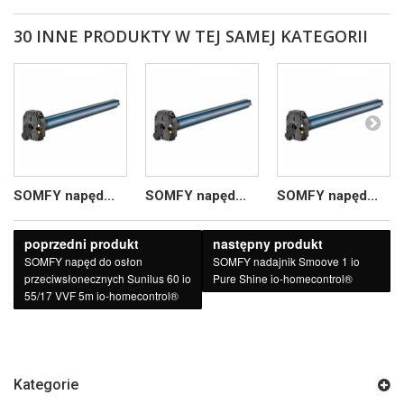
30 INNE PRODUKTY W TEJ SAMEJ KATEGORII
SOMFY napęd...
SOMFY napęd...
SOMFY napęd...
poprzedni produkt
następny produkt
SOMFY napęd do osłon
SOMFY nadajnik Smoove 1 io
przeciwsłonecznych Sunilus 60 io
Pure Shine io-homecontrol®
55/17 VVF 5m io-homecontrol®
Kategorie