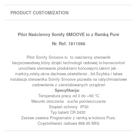
PRODUCT CUSTOMIZATION
Pilot Naścienny Somfy SMOOVE io z Ramką Pure
Nr. Ref. 1811066
Pilot Somfy Smoove io to naścienny sterownik
bezprzewodowy,który dzięki technologii radiowej io-homecontrol
umożliwia sterowanie produktami końcowymi,takimi jak -
markizy,rolety,okna dachowe,oświetlenie...itd.Szybka i łatwa
instalacja sterownika Somfy Smoove pozwala na natychmiastowe
zadowolenie z zainstalowanych urządzeń
Specyfikacja:
Temperatura pracy od 0 do +60 °C
Warunki otoczenia suche pomieszczenie
Stopień ochrony IP30
Typ baterii CR 2430
Zestaw zawiera Programator z ramką w kolorze Pure.
Częstotliwość radiowa 868.95 MHz