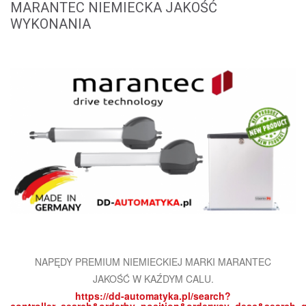
MARANTEC NIEMIECKA JAKOŚĆ
WYKONANIA
NAPĘDY PREMIUM NIEMIECKIEJ MARKI MARANTEC
JAKOŚĆ W KAŹDYM CALU.
https://dd-automatyka.pl/search?
controller=search&orderby=position&orderway=desc&search_