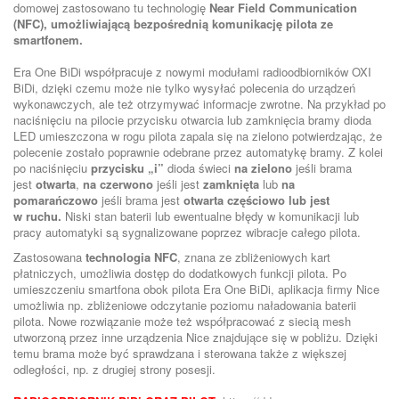
domowej zastosowano tu technologię
Near Field Communication
(NFC),
umożliwiającą bezpośrednią komunikację pilota ze
smartfonem.
Era One BiDi współpracuje z nowymi modułami radioodbiorników OXI
BiDi, dzięki czemu może nie tylko wysyłać polecenia do urządzeń
wykonawczych, ale też otrzymywać informacje zwrotne. Na przykład po
naciśnięciu na pilocie przycisku otwarcia lub zamknięcia bramy dioda
LED umieszczona w rogu pilota zapala się na zielono potwierdzając, że
polecenie zostało poprawnie odebrane przez automatykę bramy. Z kolei
po naciśnięciu
przycisku „i”
dioda świeci
na zielono
jeśli brama
jest
otwarta
,
na czerwono
jeśli jest
zamknięta
lub
na
pomarańczowo
jeśli brama jest
otwarta częściowo lub jest
w ruchu.
Niski stan baterii lub ewentualne błędy w komunikacji lub
pracy automatyki są sygnalizowane poprzez wibracje całego pilota.
Zastosowana
technologia NFC
, znana ze zbliżeniowych kart
płatniczych, umożliwia dostęp do dodatkowych funkcji pilota. Po
umieszczeniu smartfona obok pilota Era One BiDi, aplikacja firmy Nice
umożliwia np. zbliżeniowe odczytanie poziomu naładowania baterii
pilota. Nowe rozwiązanie może też współpracować z siecią mesh
utworzoną przez inne urządzenia Nice znajdujące się w pobliżu. Dzięki
temu brama może być sprawdzana i sterowana także z większej
odległości, np. z drugiej strony posesji.