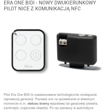
ERA ONE BIDI - NOWY DWUKIERUNKOWY
PILOT NICE Z KOMUNIKACJĄ NFC
Pilot Era One BiDi to zaawansowane technologicznie rozwiązanie
najnowszej generacji. Pozwala ono na sprawdzenie w dowolnym
momencie m.in.
statusu bramy
wjazdowej lub garażowej (otwarta,
zamknięta, częściowo otwarta). Po raz pierwszy w automatyce