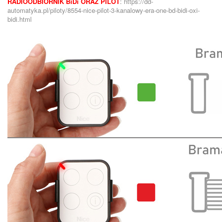
RADIOODBIORNIK BiDi ORAZ PILOT
:
https://dd-
automatyka.pl/piloty/8554-nice-pilot-3-kanalowy-era-one-bd-bidi-oxi-
bidi.html