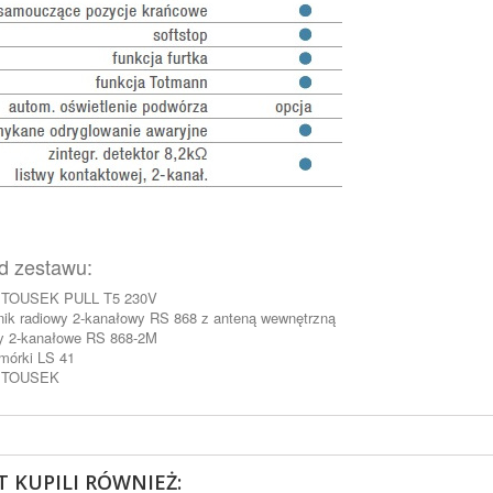
d zestawu:
 TOUSEK PULL T5 230V
nik radiowy 2-kanałowy RS 868 z anteną wewnętrzną
ty 2-kanałowe RS 868-2M
mórki LS 41
 TOUSEK
 KUPILI RÓWNIEŻ: