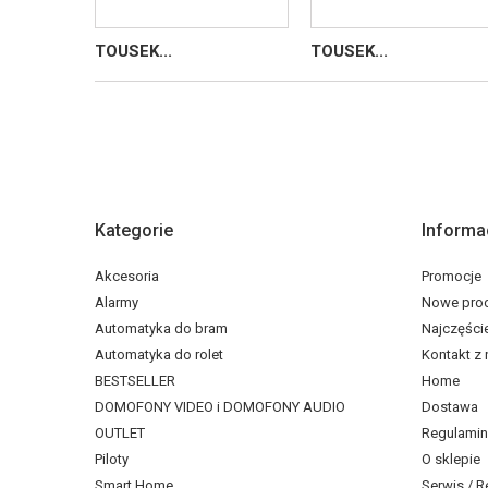
TOUSEK...
TOUSEK...
Kategorie
Informa
Akcesoria
Promocje
Alarmy
Nowe pro
Automatyka do bram
Najczęści
Automatyka do rolet
Kontakt z
BESTSELLER
Home
DOMOFONY VIDEO i DOMOFONY AUDIO
Dostawa
OUTLET
Regulamin
Piloty
O sklepie
Smart Home
Serwis / R