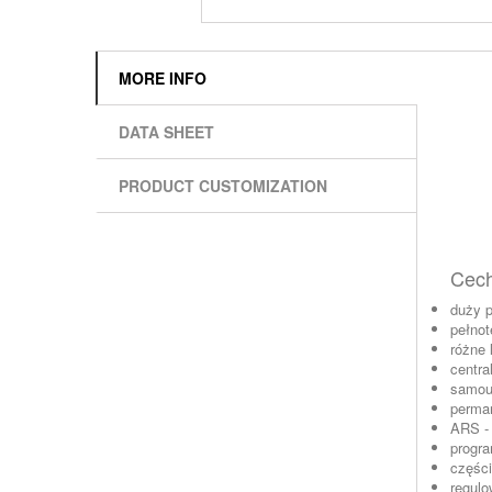
MORE INFO
DATA SHEET
PRODUCT CUSTOMIZATION
Cech
duży p
pełno
różne 
centra
samouc
perman
ARS - 
progra
części
regulo