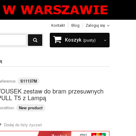
Kontakt
Blog
Zaloguj się
Koszyk
(pusty)
ą
eference:
S11137M
TOUSEK zestaw do bram przesuwnych
PULL T5 z Lampą
ondition:
New product
Dodaj do listy życzeń