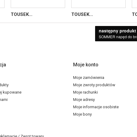
TOUSEK...
TOUSEK...
TO
następny produkt
SOMMER napęd do bra
cja
Moje konto
Moje zamówienia
dukty
Moje zwroty produktów
ej kupowane
Moje rachunki
 nami
Moje adresy
Moje informacje osobiste
Moje bony
eklamacje / Zwrot towaru