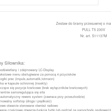
Zestaw do bramy przesuwnej o ma
PULL T5 230V
Nr. art. S11137M
y Siłownika:
odświetlany i zdejmowany LC-Display
tekstowe menu obsługiwane za pomocą 4 przycisków
logiki prac (impuls,automatik,totmann)
lka w kapsule ochronnej (insekty)
zące się pozycje krańcowe (brak wyłączników krańcowych)
entnie samoregulująca się siła
automatyczny rewers system (zawraca przy przeszkodzie)
mowalny softstop (droga i prędkość)
owe otwarcie sterowane również radiowo
wane częściowe otwarcie-funkcja furtki lub podział na samochody osobowe/c