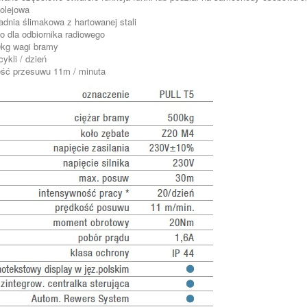
 olejowa
adnia ślimakowa z hartowanej stali
o dla odbiornika radiowego
0kg wagi bramy
cykli / dzień
ść przesuwu 11m / minuta