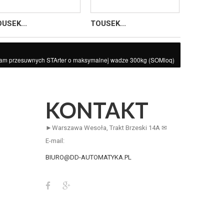
USEK...
TOUSEK...
SOMMER.
m przesuwnych STArter o maksymalnej wadze 300kg (SOMloq)
KONTAKT
►Warszawa Wesoła, Trakt Brzeski 14A ✉
E-mail:
BIURO@DD-AUTOMATYKA.PL