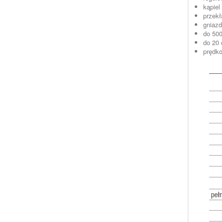
kąpiel
przekł
gniazd
do 50
do 20 
prędko