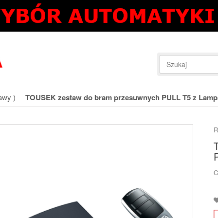
awy )
TOUSEK zestaw do bram przesuwnych PULL T5 z Lamp
R
C